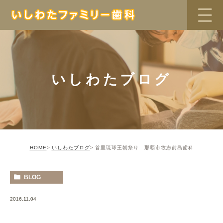
いしわたブログ
HOME
いしわたブログ
首里琉球王朝祭り 那覇市牧志前島歯科
BLOG
2016.11.04