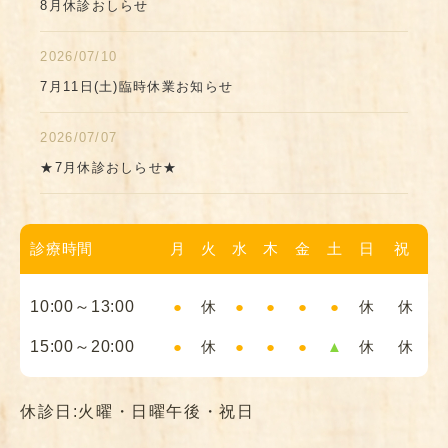
8月休診おしらせ
2026/07/10
7月11日(土)臨時休業お知らせ
2026/07/07
★7月休診おしらせ★
診療時間
月
火
水
木
金
土
日
祝
10:00～13:00
●
休
●
●
●
●
休
休
15:00～20:00
●
休
●
●
●
▲
休
休
休診日:火曜・日曜午後・祝日