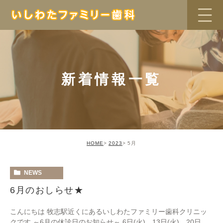
新着情報一覧
HOME
2023
5月
NEWS
6月のおしらせ★
こんにちは 牧志駅近くにあるいしわたファミリー歯科クリニッ
クです ～6月の休診日のお知らせ～ 6日(火)、13日(火)、20日