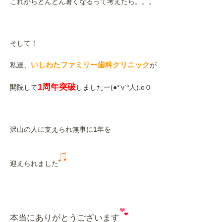
これからどんどん暑くなるって考えたら。。。
そして！
いしわたファミリー歯科クリニック
私達、
が
1周年突破
開院して
しましたー(●*’v`*人).o０
沢山の人に支えられ無事に1年を
迎えられました
本当にありがとうございます