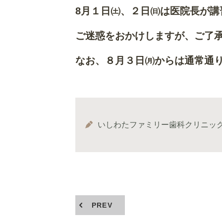
8月１日㈯、２日㈰は医院長が講
ご迷惑をおかけしますが、ご了
なお、８月３日㈪からは通常通
いしわたファミリー歯科クリニッ
PREV