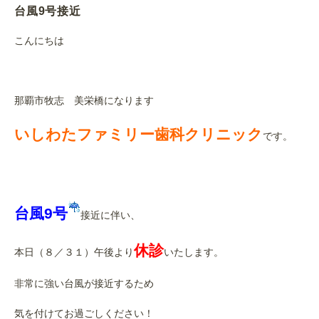
台風9号接近
こんにちは
那覇市牧志 美栄橋になります
いしわたファミリー歯科クリニック
です。
台風9号
接近に伴い、
休診
本日（８／３１）午後より
いたします。
非常に強い台風が接近するため
気を付けてお過ごしください！