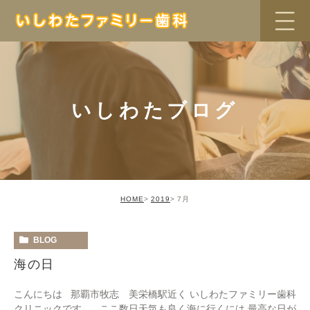
いしわたブログ
HOME
2019
7月
BLOG
海の日
こんにちは 那覇市牧志 美栄橋駅近く いしわたファミリー歯科
クリニックです。 ここ数日天気も良く海に行くには 最高な日が